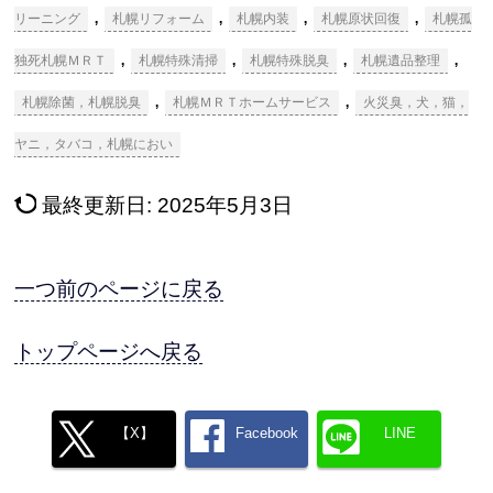
,
,
,
,
リーニング
札幌リフォーム
札幌内装
札幌原状回復
札幌孤
,
,
,
,
独死札幌ＭＲＴ
札幌特殊清掃
札幌特殊脱臭
札幌遺品整理
,
,
札幌除菌，札幌脱臭
札幌ＭＲＴホームサービス
火災臭，犬，猫，
ヤニ，タバコ，札幌におい
最終更新日:
2025年5月3日
一つ前のページに戻る
トップページへ戻る
【X】
Facebook
LINE