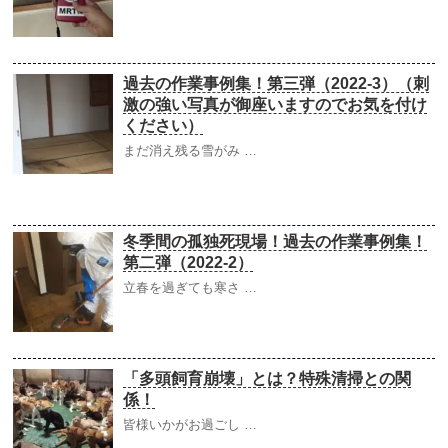
過去の作業事例集！第三弾（2022-3）（刺
激の強い写真が御座いますのでお気を付け
ください）
まだ消え残る雪がみ …
冬季間の孤独死現場！過去の作業事例集！
第二弾（2022-2）
立春を過ぎても寒さ …
「多頭飼育崩壊」とは？特殊清掃との関
係！
皆様いかがお過ごし …