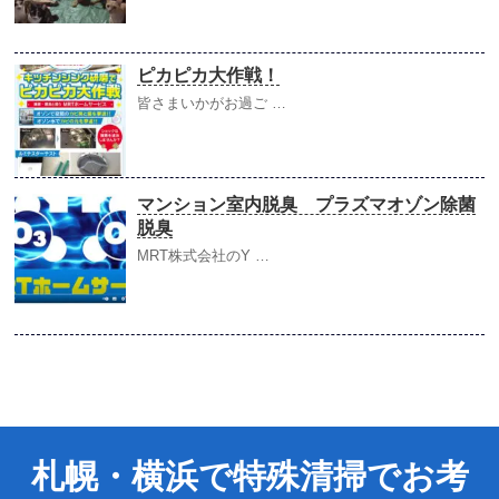
ピカピカ大作戦！
皆さまいかがお過ご …
マンション室内脱臭 プラズマオゾン除菌
脱臭
MRT株式会社のY …
札幌・横浜で特殊清掃でお考