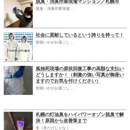
脱臭・消臭作業現場マンション／札幌市
脱臭・消臭作業現場 …
社会に貢献しているという誇りを持って！
皆様いかがお過ごし …
孤独死現場の原状回復工事の高額な支払い
どうしますか！（刺激の強い写真が御座い
ますのでお気を付けください）
皆様いかがお過ごし …
札幌の灯油臭をハイパワーオゾン脱臭で解
決！原因から改善策まで
冬（冬だけじゃなく …