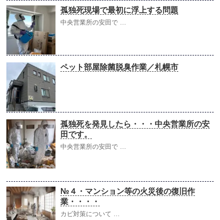
孤独死現場で最初に浮上する問題
中央営業所の安田で …
ペット部屋除菌脱臭作業／札幌市
孤独死を発見したら・・・中央営業所の安
田です。
中央営業所の安田で …
№４・マンション等の火災後の復旧作
業・・・・
カビ対策について …