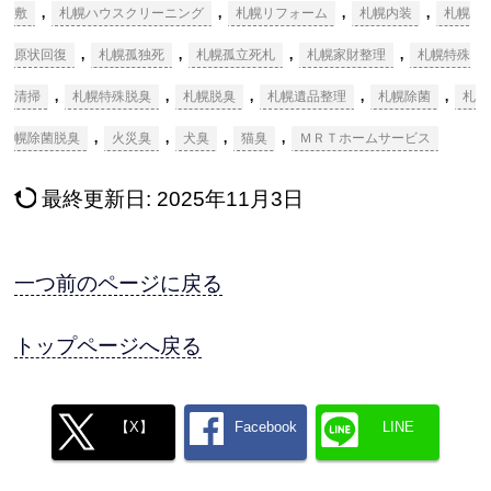
,
,
,
,
敷
札幌ハウスクリーニング
札幌リフォーム
札幌内装
札幌
,
,
,
,
原状回復
札幌孤独死
札幌孤立死札
札幌家財整理
札幌特殊
,
,
,
,
,
清掃
札幌特殊脱臭
札幌脱臭
札幌遺品整理
札幌除菌
札
,
,
,
,
幌除菌脱臭
火災臭
犬臭
猫臭
ＭＲＴホームサービス
最終更新日:
2025年11月3日
一つ前のページに戻る
トップページへ戻る
【X】
Facebook
LINE