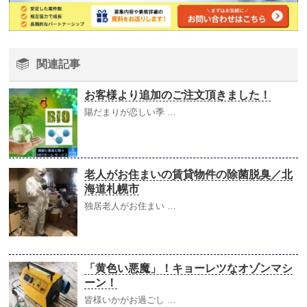
関連記事
お客様より追加のご注文頂きました！
陽だまりが恋しい季 …
老人がお住まいの賃貸物件の除菌脱臭／北
海道札幌市
独居老人がお住まい …
「黄色い悪魔」！キョーレツなオゾンマシ
ーン！
皆様いかがお過ごし …