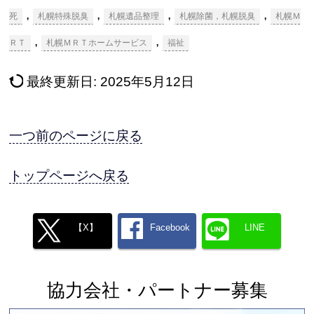
,
,
,
,
死
札幌特殊脱臭
札幌遺品整理
札幌除菌，札幌脱臭
札幌Ｍ
,
,
ＲＴ
札幌ＭＲＴホームサービス
福祉
最終更新日:
2025年5月12日
一つ前のページに戻る
トップページへ戻る
【X】
Facebook
LINE
協力会社・パートナー募集