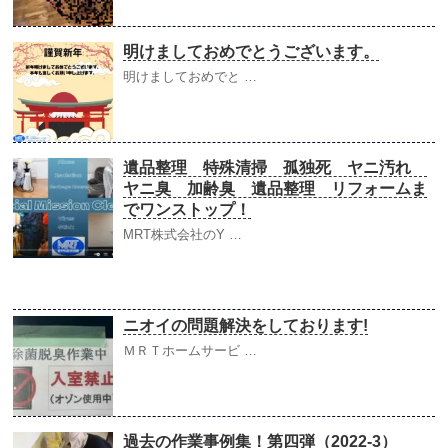
明けましておめでとうございます。
明けましておめでと …
遺品整理 特殊清掃 孤独死 ヤニ汚れ
ヤニ臭 加齢臭 遺品整理 リフォームま
でワンストップ！
MRT株式会社のY …
ニオイの問題解決をしております!
ＭＲＴホームサービ …
過去の作業事例集！第四弾（2022-3）