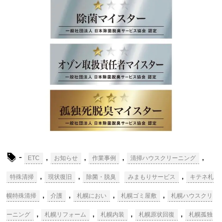
-
,
,
,
,
ETC
お知らせ
作業事例
清掃ハウスクリーニング
,
,
,
特殊清掃
現状復旧
除菌・脱臭
みまもりサービス
キテネ札
,
,
,
,
幌特殊清掃
介護
札幌におい
札幌ゴミ屋敷
札幌ハウスクリ
,
,
,
,
ーニング
札幌リフォーム
札幌内装
札幌原状回復
札幌孤独