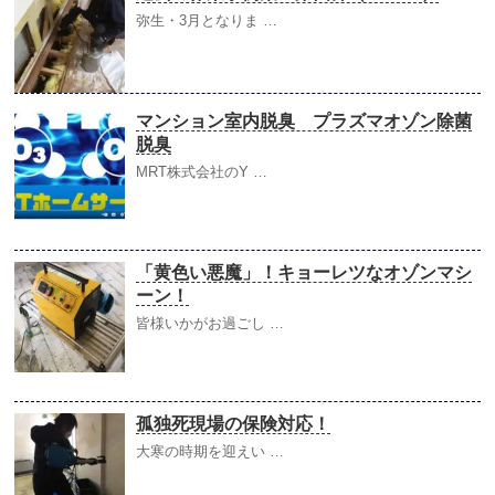
弥生・3月となりま …
マンション室内脱臭 プラズマオゾン除菌
脱臭
MRT株式会社のY …
「黄色い悪魔」！キョーレツなオゾンマシ
ーン！
皆様いかがお過ごし …
孤独死現場の保険対応！
大寒の時期を迎えい …