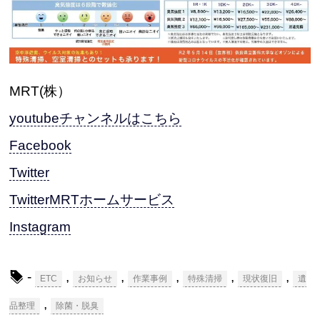
MRT(株）
youtubeチャンネルはこちら
Facebook
Twitter
TwitterMRTホームサービス
Instagram
-
,
,
,
,
,
ETC
お知らせ
作業事例
特殊清掃
現状復旧
遺
,
品整理
除菌・脱臭