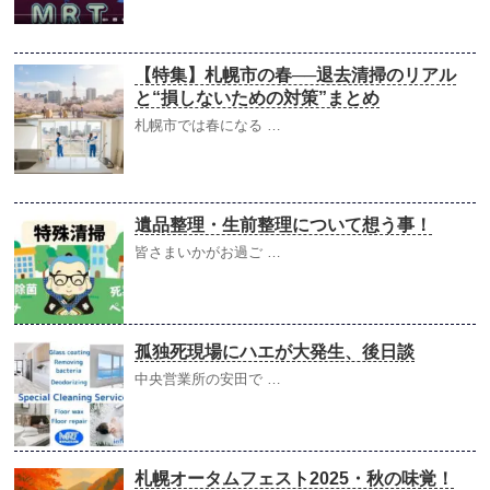
【特集】札幌市の春──退去清掃のリアル
と“損しないための対策”まとめ
札幌市では春になる …
遺品整理・生前整理について想う事！
皆さまいかがお過ご …
孤独死現場にハエが大発生、後日談
中央営業所の安田で …
札幌オータムフェスト2025・秋の味覚！