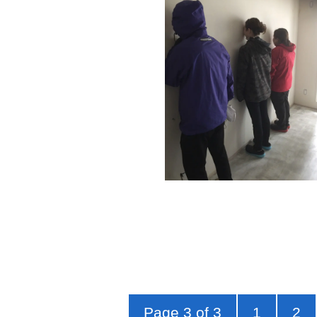
Page 3 of 3
1
2