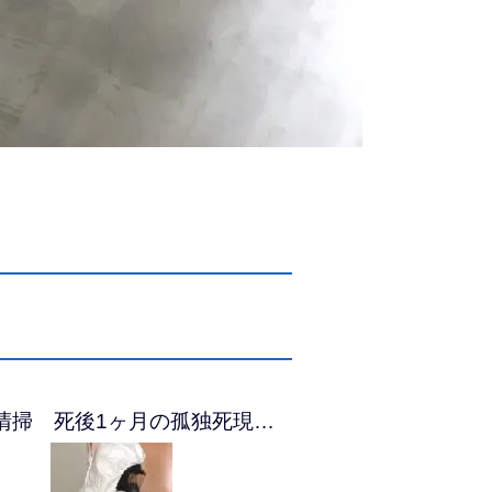
清掃 死後1ヶ月の孤独死現…