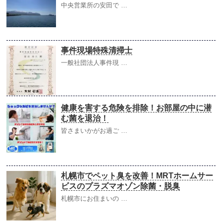
中央営業所の安田で …
事件現場特殊清掃士
一般社団法人事件現 …
健康を害する危険を排除！お部屋の中に潜
む菌を退治！
皆さまいかがお過ご …
札幌市でペット臭を改善！MRTホームサー
ビスのプラズマオゾン除菌・脱臭
札幌市にお住まいの …