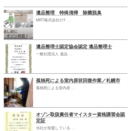
遺品整理 特殊清掃 除菌脱臭
MRT株式会社のY …
遺品整理士認定協会認定 遺品整理士
一般社団法人 遺品 …
孤独死による室内原状回復作業／札幌市
孤独死による室内原 …
オゾン取扱責任者マイスター資格講習会認
定証
当社が加盟している …