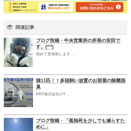
関連記事
ブログ投稿・中央営業所の所長の安田で
す。(^^)
初めて登場致します …
猫11匹！！多頭飼い放置のお部屋の除菌脱
臭
MRT株式会社のY …
ブログ投稿・「孤独死を少しでも減らすた
めに」