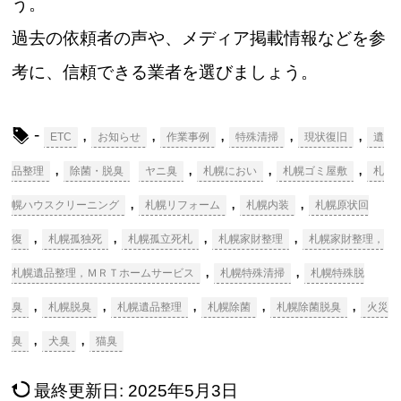
う。
過去の依頼者の声や、メディア掲載情報などを参
考に、信頼できる業者を選びましょう。
-
,
,
,
,
,
ETC
お知らせ
作業事例
特殊清掃
現状復旧
遺
,
,
,
,
品整理
除菌・脱臭
ヤニ臭
札幌におい
札幌ゴミ屋敷
札
,
,
,
幌ハウスクリーニング
札幌リフォーム
札幌内装
札幌原状回
,
,
,
,
復
札幌孤独死
札幌孤立死札
札幌家財整理
札幌家財整理，
,
,
札幌遺品整理，ＭＲＴホームサービス
札幌特殊清掃
札幌特殊脱
,
,
,
,
,
臭
札幌脱臭
札幌遺品整理
札幌除菌
札幌除菌脱臭
火災
,
,
臭
犬臭
猫臭
最終更新日:
2025年5月3日