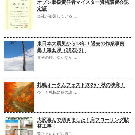
オゾン取扱責任者マイスター資格講習会認
定証
当社が加盟している …
東日本大震災から13年！過去の作業事例
集！第五弾（2022-3）
春分の候、なかなか …
札幌オータムフェスト2025・秋の味覚！
今年も札幌に秋の訪 …
大変喜んで頂きました！床フローリング貼
替工事！
皆さまいかがお過ご …