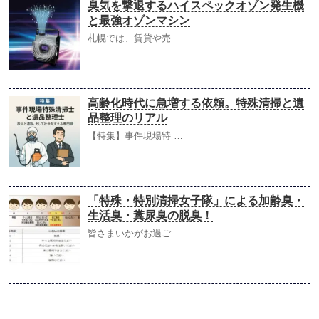
臭気を撃退するハイスペックオゾン発生機
と最強オゾンマシン
札幌では、賃貸や売 …
高齢化時代に急増する依頼。特殊清掃と遺
品整理のリアル
【特集】事件現場特 …
「特殊・特別清掃女子隊」による加齢臭・
生活臭・糞尿臭の脱臭！
皆さまいかがお過ご …