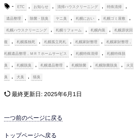
-
,
,
,
,
ETC
お知らせ
清掃ハウスクリーニング
特殊清掃
,
,
,
,
遺品整理
除菌・脱臭
ヤニ臭
札幌におい
札幌ゴミ屋敷
,
,
,
札幌ハウスクリーニング
札幌リフォーム
札幌内装
札幌原状回
,
,
,
,
復
札幌孤独死
札幌孤立死札
札幌家財整理
札幌家財整理，
,
,
札幌遺品整理，ＭＲＴホームサービス
札幌特殊清掃
札幌特殊脱
,
,
,
,
,
臭
札幌脱臭
札幌遺品整理
札幌除菌
札幌除菌脱臭
火災
,
,
臭
犬臭
猫臭
最終更新日:
2025年6月1日
一つ前のページに戻る
トップページへ戻る