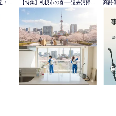
定！…
【特集】札幌市の春──退去清掃…
高齢