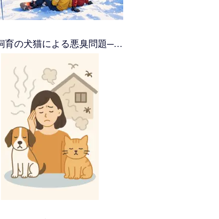
飼育の犬猫による悪臭問題─…