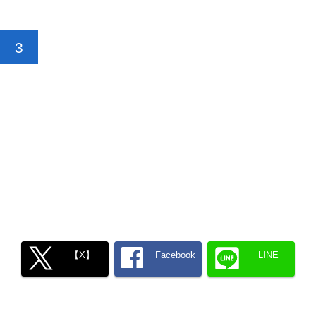
3
【X】
Facebook
LINE