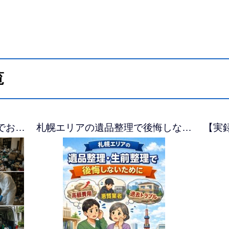
覧
でお…
札幌エリアの遺品整理で後悔しな…
【実