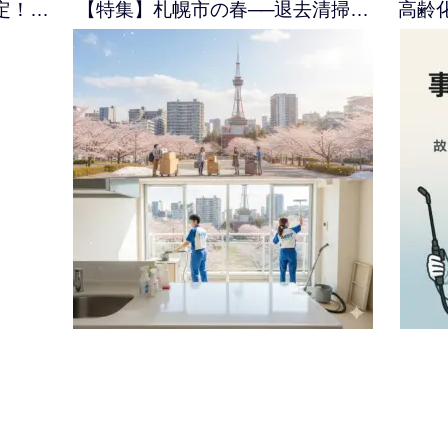
定！…
【特集】札幌市の春──退去清掃…
高齢