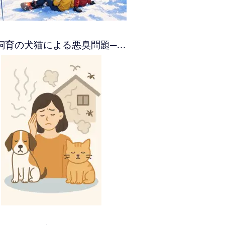
飼育の犬猫による悪臭問題─…