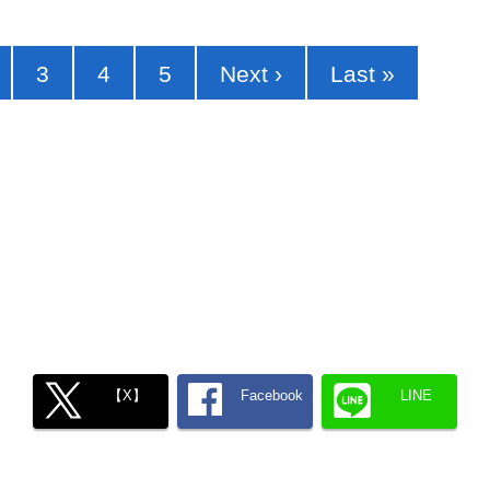
3
4
5
Next ›
Last »
【X】
Facebook
LINE